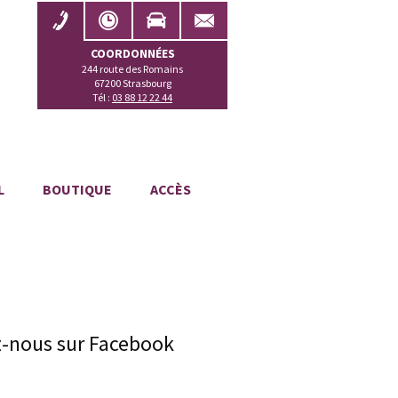
COORDONNÉES
244 route des Romains
67200 Strasbourg
Tél :
03 88 12 22 44
L
BOUTIQUE
ACCÈS
z-nous sur Facebook