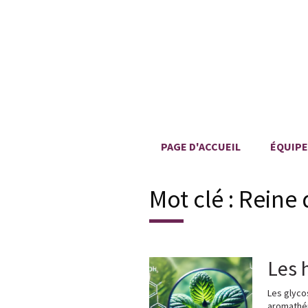
PAGE D'ACCUEIL
ÉQUIPE
Mot clé :
Reine 
Les 
Les glyco
aromathér