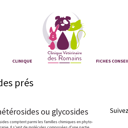
CLINIQUE
FICHES CONSEI
des prés
hétérosides ou glycosides
Suive
sides comptent parmi les familles chimiques en phyto-
apie. Il s’agit de molécules composées d’une partie