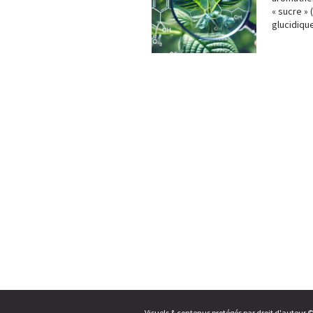
« sucre »
glucidiqu
Visuels & contenus protégés par droit d'auteur 