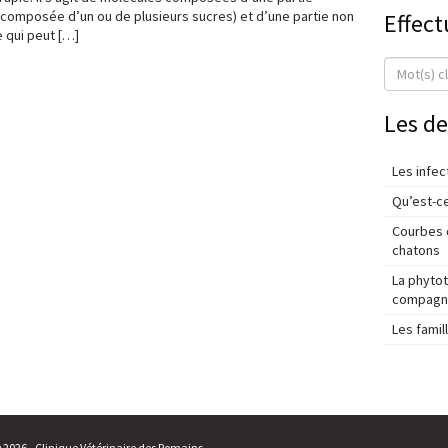
 (composée d’un ou de plusieurs sucres) et d’une partie non
Effect
e qui peut […]
Les de
Les infec
Qu’est-ce
Courbes d
chatons
La phyto
compagnie
Les fami
© 2026 - Clinique Vétérinaire des Romains