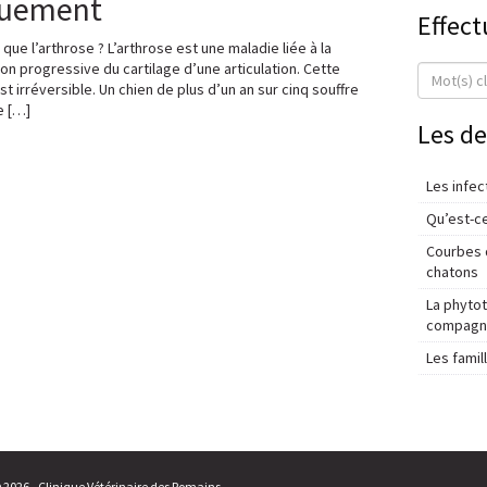
quement
Effect
que l’arthrose ? L’arthrose est une maladie liée à la
on progressive du cartilage d’une articulation. Cette
st irréversible. Un chien de plus d’un an sur cinq souffre
e […]
Les de
Les infec
Qu’est-ce
Courbes d
chatons
La phyto
compagnie
Les fami
© 2026 - Clinique Vétérinaire des Romains