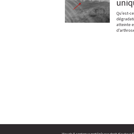
uni
Qu’est-ce 
dégradati
atteinte e
d’arthros
Visuels & contenus protégés par droit d'auteur 