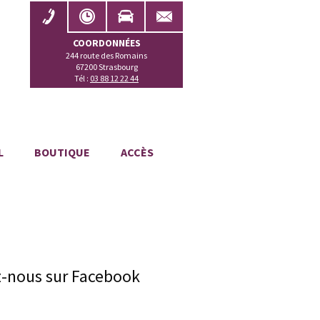
COORDONNÉES
244 route des Romains
67200 Strasbourg
Tél :
03 88 12 22 44
L
BOUTIQUE
ACCÈS
z-nous sur Facebook