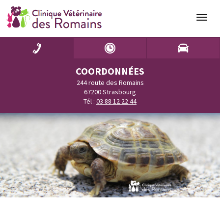
Naviga
COORDONNÉES
244 route des Romains
67200 Strasbourg
Tél :
03 88 12 22 44