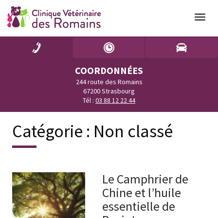
Naviga
COORDONNÉES
244 route des Romains
67200 Strasbourg
Tél :
03 88 12 22 44
Catégorie :
Non classé
Le Camphrier de
Chine et l’huile
essentielle de