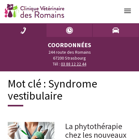
Naviga
COORDONNÉES
244 route des Romains
67200 Strasbourg
Tél :
03 88 12 22 44
Mot clé :
Syndrome
vestibulaire
La phytothérapie
chez les nouveaux