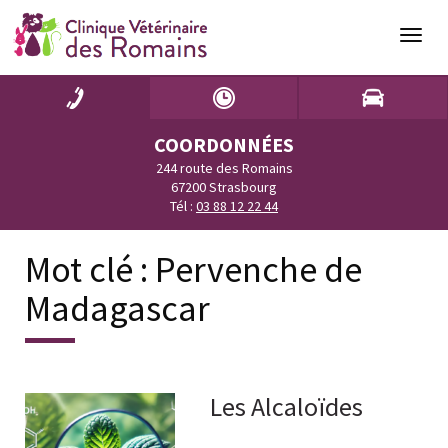
Naviga
COORDONNÉES
244 route des Romains
67200 Strasbourg
Tél :
03 88 12 22 44
Mot clé :
Pervenche de
Madagascar
Les Alcaloïdes