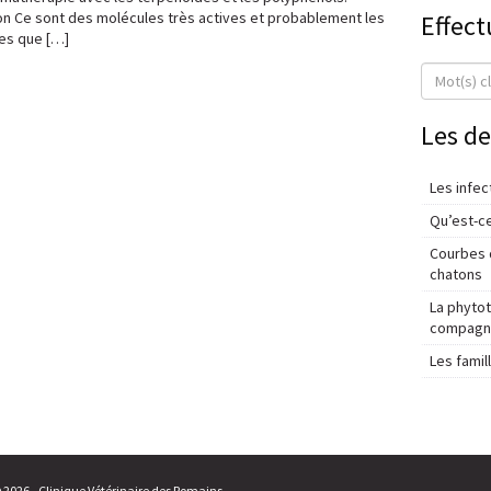
on Ce sont des molécules très actives et probablement les
Effect
ves que […]
Les de
Les infec
Qu’est-ce
Courbes d
chatons
La phyto
compagnie
Les fami
© 2026 - Clinique Vétérinaire des Romains