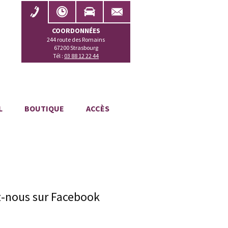
COORDONNÉES
244 route des Romains
67200 Strasbourg
Tél :
03 88 12 22 44
L
BOUTIQUE
ACCÈS
z-nous sur Facebook