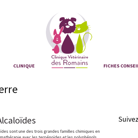
CLINIQUE
FICHES CONSEI
erre
Alcaloïdes
Suive
oïdes sont une des trois grandes familles chimiques en
mathérapie avec les terpénoïdes et les polyphénols.