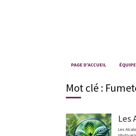
PAGE D'ACCUEIL
ÉQUIPE
Mot clé :
Fumet
Les 
Les Alcal
phyto-aro