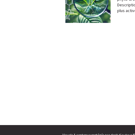
Descripti
plus acti
Visuels & contenus protégés par droit d'auteur 